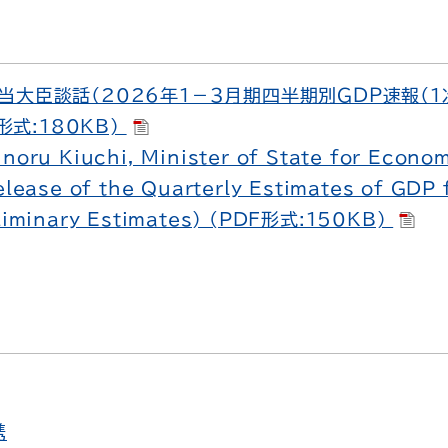
大臣談話（2026年１－３月期四半期別ＧＤＰ速報（１次
形式:180KB)
noru Kiuchi, Minister of State for Econom
elease of the Quarterly Estimates of GDP
eliminary Estimates) (PDF形式:150KB)
携