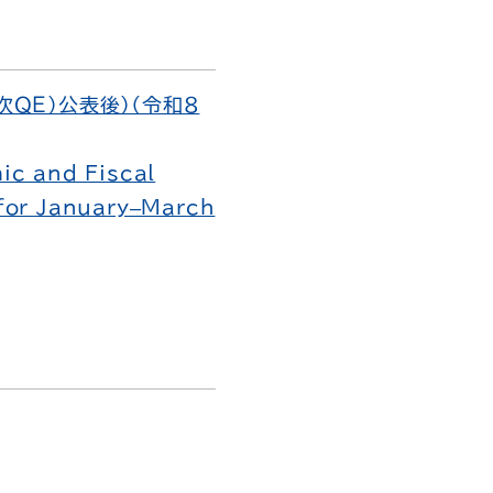
ＱＥ）公表後）（令和８
ic and Fiscal
 for January–March