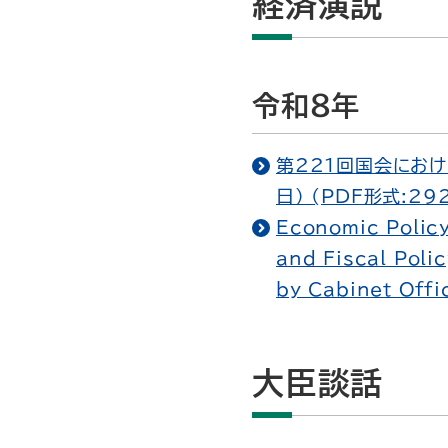
経済演説
令和8年
第221回国会にお
日） (PDF形式:29
Economic Policy
and Fiscal Polic
by Cabinet Off
大臣談話