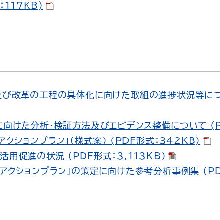
：117KB)
及び改革の工程の具体化に向けた取組の進捗状況等につい
に向けた分析・検証方法及びエビデンス整備について (P
アクションプラン」（様式案） (PDF形式：342KB)
用促進の状況 (PDF形式：3,113KB)
Ｍアクションプラン」の策定に向けた参考分析事例集 (PDF