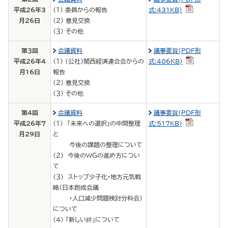
平成26年3
（１） 委員からの報告
式:431KB)
月26日
（２） 意見交換
（３） その他
第３回
会議資料
議事要旨(PDF形
平成26年4
（１） (公社)関西経済連合会からの
式:406KB)
月16日
報告
（２） 意見交換
（３） その他
第４回
会議資料
議事要旨(PDF形
平成26年7
（１） 「未来への選択」の中間整理
式:517KB)
月29日
と
今後の課題の整理について
（２） 今後のＷＧの進め方につい
て
（３） ストップ少子化・地方元気戦
略（日本創成会議
・人口減少問題検討分科会）
について
（４） 「新しい絆」について