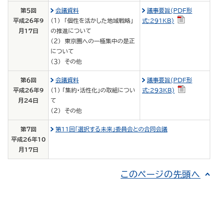
第５回
会議資料
議事要旨(PDF形
平成26年9
（１） 「個性を活かした地域戦略」
式:291KB)
月17日
の推進について
（２） 東京圏への一極集中の是正
について
（３） その他
第６回
会議資料
議事要旨(PDF形
平成26年9
（１） 「集約・活性化」の取組につい
式:293KB)
月24日
て
（２） その他
第７回
第11回「選択する未来」委員会との合同会議
平成26年10
月17日
このページの先頭へ