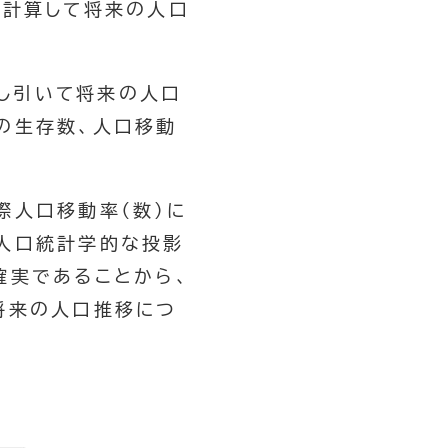
に計算して将来の人口
し引いて将来の人口
の生存数、人口移動
際人口移動率（数）に
人口統計学的な投影
確実であることから、
将来の人口推移につ