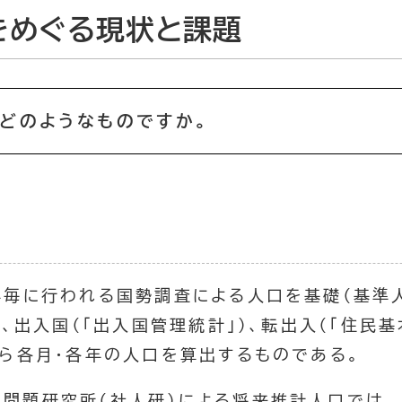
をめぐる現状と課題
はどのようなものですか。
年毎に行われる国勢調査による人口を基礎（基準人
）、出入国（「出入国管理統計」）、転出入（「住民
から各月・各年の人口を算出するものである。
口問題研究所（社人研）による将来推計人口では