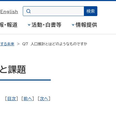
English
報・報道
活動・白書等
情報提供
択する未来
Q7 人口推計とはどのようなものですか
状と課題
[
目次
] [
前へ
] [
次へ
]