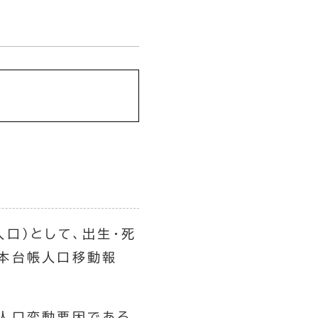
口）として、出生・死
基本台帳人口移動報
、人口変動要因である