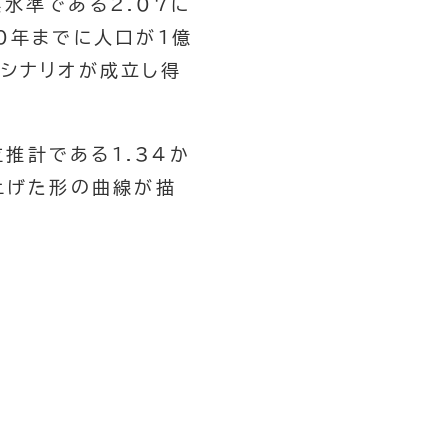
水準である2.07に
0年までに人口が1億
うシナリオが成立し得
推計である1.34か
上げた形の曲線が描