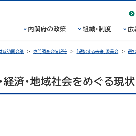
内閣府の政策
組織・制度
広
財政諮問会議
専門調査会情報等
「選択する未来」委員会
選
・経済・地域社会をめぐる現