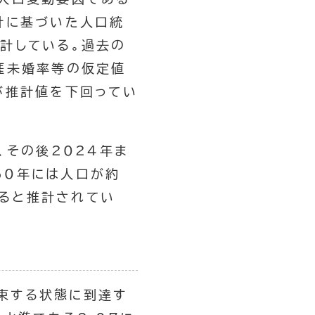
計に基づいた人口統
計している。過去の
涯未婚率等の仮定値
が推計値を下回ってい
、その後2024年ま
060年には人口が約
すると推計されてい
束する状態に到達す