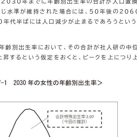
、2030年までに年齢別出生率の合計が人口置換
同じ水準が維持された場合には、50年後の206
90年代半ばには人口減少が止まるであろうとい
。
の年齢別出生率において、その合計が社人研の中位
に上昇するという仮定をおくと、ピークを上につり