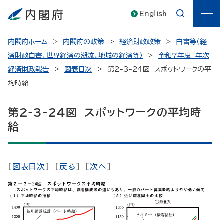
English
内閣府ホーム
内閣府の政策
経済財政政策
白書等（経
済財政白書、世界経済の潮流、地域の経済等）
令和7年度 年次
経済財政報告
図表目次
> 第2-3-24図 スポットワークの平
均時給
第2-3-24図 スポットワークの平均時
給
[
図表目次
] [
戻る
] [
次へ
]