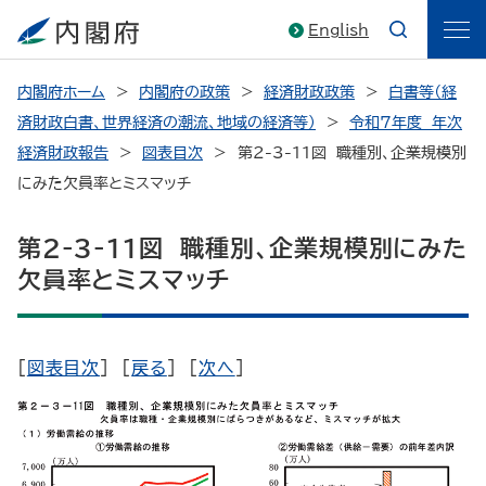
English
内閣府ホーム
内閣府の政策
経済財政政策
白書等（経
済財政白書、世界経済の潮流、地域の経済等）
令和7年度 年次
経済財政報告
図表目次
> 第2-3-11図 職種別、企業規模別
にみた欠員率とミスマッチ
第2-3-11図 職種別、企業規模別にみた
欠員率とミスマッチ
[
図表目次
] [
戻る
] [
次へ
]