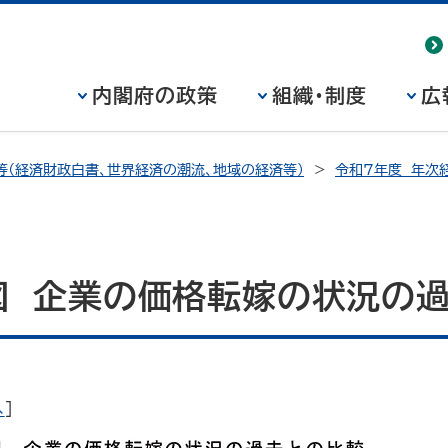
内閣府の政策
組織・制度
広
等（経済財政白書、世界経済の潮流、地域の経済等）
令和7年度 年次
6図 企業の価格転嫁の状況の
へ
]