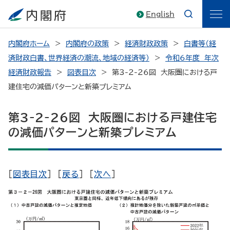
English
内閣府ホーム
内閣府の政策
経済財政政策
白書等（経
済財政白書、世界経済の潮流、地域の経済等）
令和6年度 年次
経済財政報告
図表目次
第3-2-26図 大阪圏における戸
建住宅の減価パターンと新築プレミアム
第3-2-26図 大阪圏における戸建住宅
の減価パターンと新築プレミアム
[
図表目次
] [
戻る
] [
次へ
]