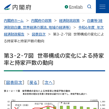
English
内閣府ホーム
内閣府の政策
経済財政政策
白書等（経
済財政白書、世界経済の潮流、地域の経済等）
令和6年度 年次
経済財政報告
図表目次
第3-2-7図 世帯構成の変化によ
る持家率と持家戸数の動向
第3-2-7図 世帯構成の変化による持家
率と持家戸数の動向
[
図表目次
] [
戻る
] [
次へ
]