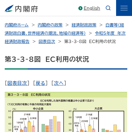
English
内閣府ホーム
内閣府の政策
経済財政政策
白書等（経
済財政白書、世界経済の潮流、地域の経済等）
令和5年度 年次
経済財政報告
図表目次
第3-3-8図 EC利用の状況
第3-3-8図 EC利用の状況
[
図表目次
] [
戻る
] [
次へ
]