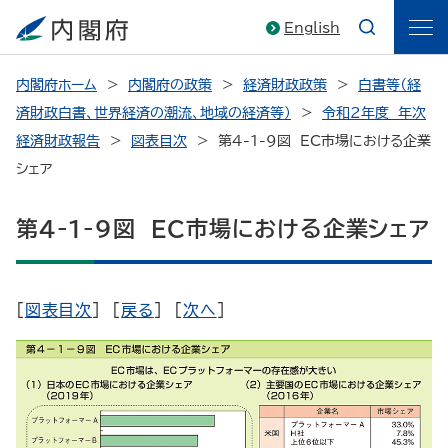
English
内閣府ホーム
内閣府の政策
経済財政政策
白書等（経
済財政白書、世界経済の潮流、地域の経済等）
令和2年度 年次
経済財政報告
図表目次
第4-1-9図 EC市場における企業
シェア
第4-1-9図 EC市場における企業シェア
[
図表目次
] [
戻る
] [
次へ
]