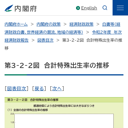
English
内閣府ホーム
内閣府の政策
経済財政政策
白書等（経
済財政白書、世界経済の潮流、地域の経済等）
令和2年度 年次
経済財政報告
図表目次
第3-2-2図 合計特殊出生率の推
移
第3-2-2図 合計特殊出生率の推移
[
図表目次
] [
戻る
] [
次へ
]