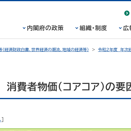
内閣府の政策
組織・制度
広
等（経済財政白書、世界経済の潮流、地域の経済等）
令和2年度 年次
1図 消費者物価（コアコア）の要
へ
]