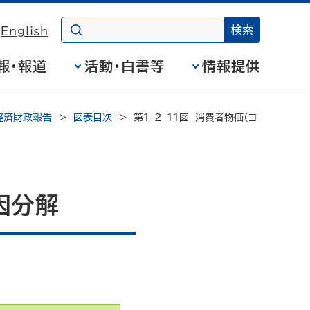
English
報・報道
活動・白書等
情報提供
経済財政報告
図表目次
第1-2-11図 消費者物価（コ
因分解