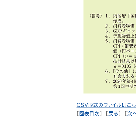
CSV形式のファイルはこち
[
図表目次
] [
戻る
] [
次