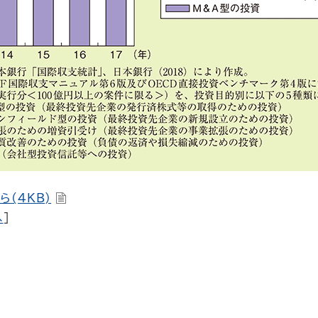
ら(4KB)
へ
]