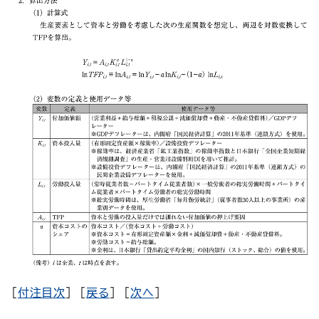
[
付注目次
] [
戻る
] [
次へ
]