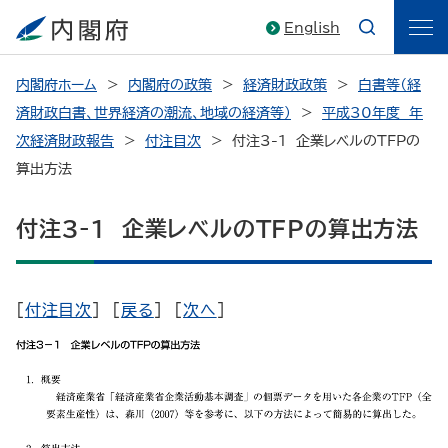
English
内閣府ホーム
内閣府の政策
経済財政政策
白書等（経
済財政白書、世界経済の潮流、地域の経済等）
平成30年度 年
次経済財政報告
付注目次
付注3-1 企業レベルのTFPの
算出方法
付注3-1 企業レベルのTFPの算出方法
[
付注目次
] [
戻る
] [
次へ
]