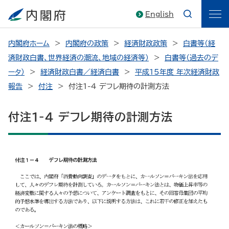
English
内閣府ホーム
内閣府の政策
経済財政政策
白書等（経
済財政白書、世界経済の潮流、地域の経済等）
白書等（過去のデ
ータ）
経済財政白書／経済白書
平成15年度 年次経済財政
報告
付注
付注1-4 デフレ期待の計測方法
付注1-4 デフレ期待の計測方法