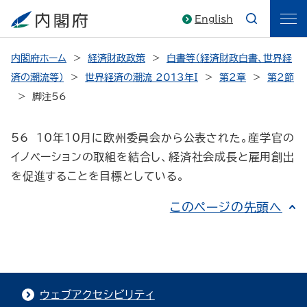
English
内閣府ホーム
経済財政政策
白書等（経済財政白書、世界経
済の潮流等）
世界経済の潮流 2013年I
第2章
第2節
脚注56
56 10年10月に欧州委員会から公表された。産学官の
イノベーションの取組を結合し、経済社会成長と雇用創出
を促進することを目標としている。
このページの先頭へ
ウェブアクセシビリティ