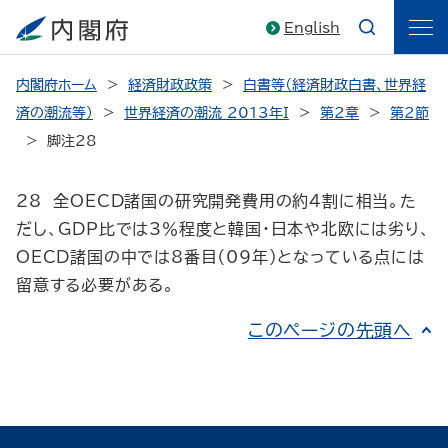
English
内閣府ホーム
経済財政政策
白書等（経済財政白書、世界経
済の潮流等）
世界経済の潮流 2013年I
第2章
第2節
脚注28
28 全OECD諸国の研究開発費用の約4割に相当。た
だし、GDP比では3％程度と韓国・日本や北欧には劣り、
OECD諸国の中では8番目（09年）となっている点には
留意する必要がある。
このページの先頭へ