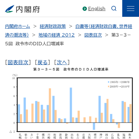
English
内閣府ホーム
経済財政政策
白書等（経済財政白書、世界経
済の潮流等）
地域の経済 2012
図表目次
第3－3－
5図 政令市のDID人口増減率
[
図表目次
] [
戻る
] [
次へ
]