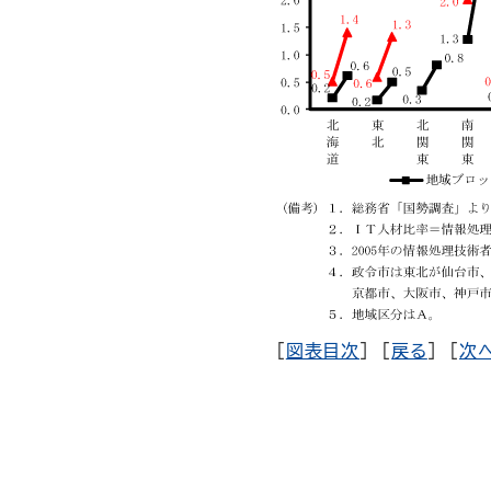
[
図表目次
] [
戻る
] [
次