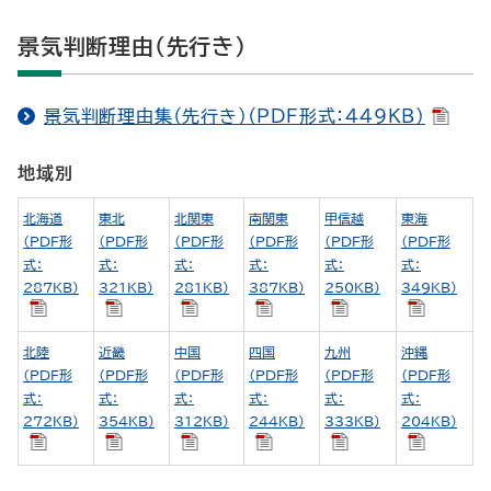
景気判断理由（先行き）
景気判断理由集（先行き）（PDF形式：449KB）
地域別
北海道
東北
北関東
南関東
甲信越
東海
（PDF形
（PDF形
（PDF形
（PDF形
（PDF形
（PDF形
式：
式：
式：
式：
式：
式：
287KB）
321KB）
281KB）
387KB）
250KB）
349KB）
北陸
近畿
中国
四国
九州
沖縄
（PDF形
（PDF形
（PDF形
（PDF形
（PDF形
（PDF形
式：
式：
式：
式：
式：
式：
272KB）
354KB）
312KB）
244KB）
333KB）
204KB）