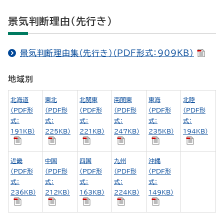
景気判断理由（先行き）
景気判断理由集（先行き）（PDF形式：909KB）
地域別
北海道
東北
北関東
南関東
東海
北陸
（PDF形
（PDF形
（PDF形
（PDF形
（PDF形
（PDF形
式：
式：
式：
式：
式：
式：
191KB）
225KB）
221KB）
247KB）
235KB）
194KB）
近畿
中国
四国
九州
沖縄
（PDF形
（PDF形
（PDF形
（PDF形
（PDF形
式：
式：
式：
式：
式：
236KB）
212KB）
163KB）
224KB）
149KB）