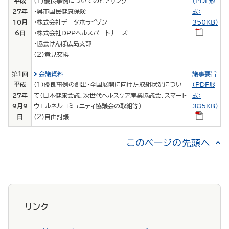
平成
（１）優良事例についてのヒアリング
（PDF形
27年
・呉市国民健康保険
式：
10月
・株式会社データホライゾン
350KB）
6日
・株式会社ＤＰＰヘルスパートナーズ
・協会けんぽ広島支部
（２）意見交換
第１回
会議資料
議事要旨
平成
（１）優良事例の創出・全国展開に向けた取組状況につい
（PDF形
27年
て（日本健康会議、次世代ヘルスケア産業協議会、スマート
式：
9月9
ウエルネルコミュニティ協議会の取組等）
385KB）
日
（２）自由討議
このページの先頭へ
リンク