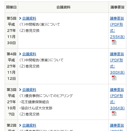
開催日
会議資料
議事要旨
第５回
会議資料
議事要旨
平成
（１）中間報告（案）について
（PDF形
27年
（２）意見交換
式：
11月
255KB）
30日
第４回
会議資料
議事要旨
平成
（１）中間報告（素案）について
（PDF形
27年
（２）意見交換
式：
11月
308KB）
12日
第３回
会議資料
議事要旨
平成
（１）優良事例についてのヒアリング
（PDF形
27年
・花王健康保険組合
式：
10月
・協会けんぽ大分支部
306KB）
7日
（２）意見交換
第２回
会議資料
議事要旨