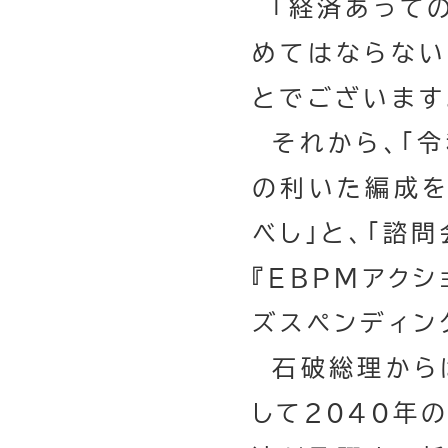
「経済あっての
めてはならない
とでございます
それから、「令
の利いた編成を
べし」と、「諮
『EBPMアク
ズスペンディン
石破総理からは
して2040年