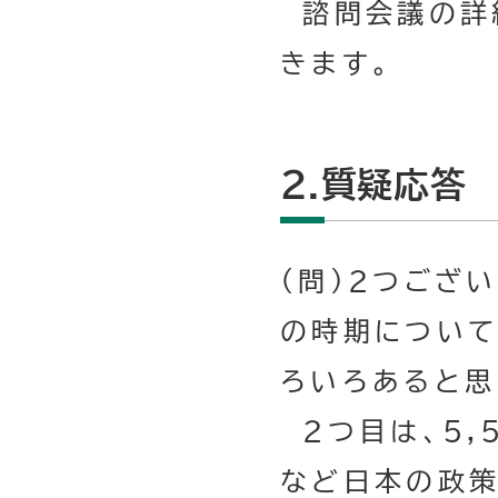
諮問会議の詳
きます。
２.質疑応答
（問）２つござ
の時期について
ろいろあると思
２つ目は、5,
など日本の政策