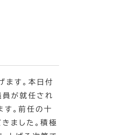
げます。本日付
議員が就任され
ます。前任の十
だきました。積極