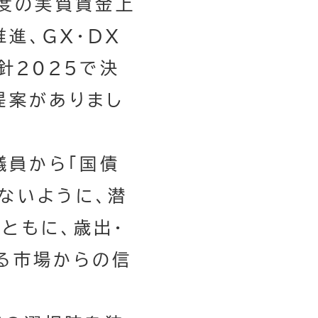
程度の実質賃金上
進、GX・DX
針2025で決
提案がありまし
議員から「国債
ないように、潜
ともに、歳出・
る市場からの信