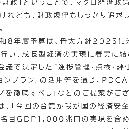
財政」ということで、マクロ経済政
けれども、財政規律もしっかり追求
。
和８年度予算は、骨太方針2025に
行い、成長型経済の実現に着実に結
問会議で決定した『進捗管理・点検・評
ションプラン』の活用等を通じ、PDC
グを徹底すべし」などのご提案がござ
、「今回の合意が我が国の経済安全
の名目GDP1,000兆円の実現を含