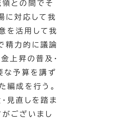
統領との間でそ
場に対応して我
意を活用して我
で精力的に議論
賃金上昇の普及・
要な予算を講ず
た編成を行う。
検・見直しを踏ま
言がございまし