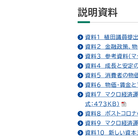
説明資料
資料１ 植田議員提出
資料２ 金融政策、物
資料３ 参考資料（マ
資料４ 成長と安定の
資料５ 消費者の物価
資料６ 物価・賃金と
資料７ マクロ経済
式：473KB）
資料８ ポストコロナ
資料９ マクロ経済運
資料１０ 新しい資本