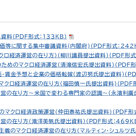
資料（PDF形式：133KB）
価等に関する集中審議資料(内閣府)（PDF形式：242
クロ経済運営の在り方）（柳川議員提出資料）（PDF形式：
ためのマクロ経済運営（清滝信宏氏提出資料）（PDF形式
・賃金予想と企業の価格転嫁（渡辺努氏提出資料)（PDF
マクロ経済運営の在り方（福田慎一氏提出資料)（PDF形
運営の在り方～米国で変わる専門家の認識～（永濱利廣氏
のマクロ経済政策運営（仲田泰祐氏提出資料）（PDF形式
営の在り方（滝澤美帆氏提出資料）（PDF形式：469K
主義のマクロ経済運営の在り方（マルティン・シュルツ氏