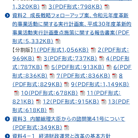
1,320KB）
３（PDF形式：798KB）
資料２ 成長戦略フォローアップ案、令和元年度革新
的事業活動に関する実行計画案、平成30年度革新的
事業活動実行計画重点施策に関する報告書案（PDF
形式：5,332KB）
【分割版】
１（PDF形式1,056KB）
２（PDF形式：
969KB）
３（PDF形式：737KB）
４（PDF形
式：787KB）
５（PDF形式：913KB）
６（PDF
形式：836KB）
７（PDF形式：836KB）
８
（PDF形式：829KB）
９（PDF形式：1,149KB）
10（PDF形式：678KB）
11（PDF形式：
821KB）
12（PDF形式：915KB）
13（PDF
形式：618KB）
資料３ 内閣総理大臣からの諮問第41号について
（PDF形式：349KB）
資料４－１ 経済財政運営と改革の基本方針