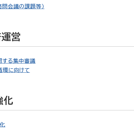
諮問会議の課題等）
済運営
関する集中審議
循環に向けて
強化
ル化