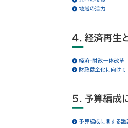
地域の活力
４．経済再生
経済・財政一体改革
財政健全化に向けて
５．予算編成
予算編成に関する議