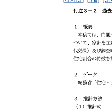
[
付注目次
] [
戻る
] [
次