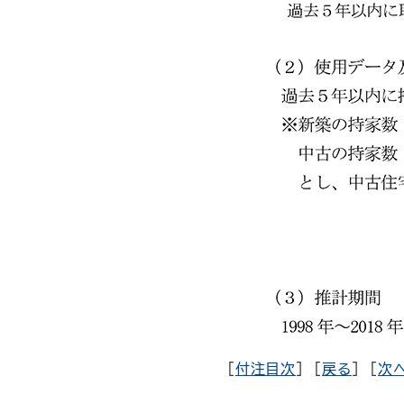
[
付注目次
] [
戻る
] [
次