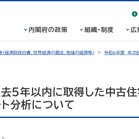
内閣府の政策
組織・制度
広
等（経済財政白書、世界経済の潮流、地域の経済等）
令和6年度 年次
過去5年以内に取得した中古
ート分析について