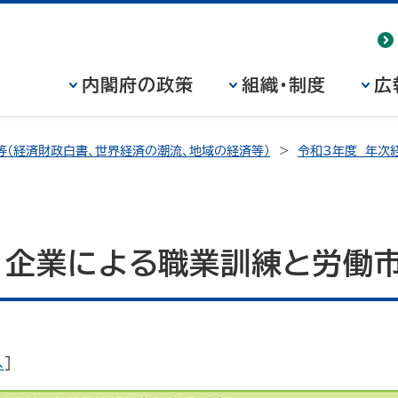
内閣府の政策
組織・制度
広
等（経済財政白書、世界経済の潮流、地域の経済等）
令和3年度 年次
図 企業による職業訓練と労働
へ
]