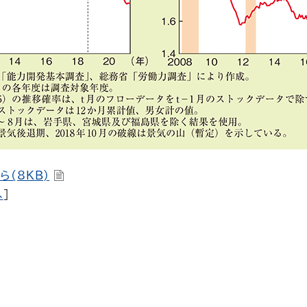
ら(8KB)
へ
]