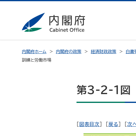
内閣府ホーム
内閣府の政策
経済財政政策
白書
訓練と労働市場
第3-2-1
[
図表目次
] [
戻る
] [
次