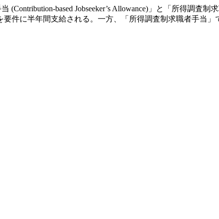
tribution-based Jobseeker’s Allowance)」と「所得調査制求職
を要件に半年間支給される。一方、「所得調査制求職者手当」