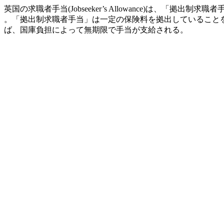
英国の求職者手当(Jobseeker’s Allowance)は、「拠出制求職者手当 (Con
。「拠出制求職者手当」は一定の保険料を拠出していること
ば、国庫負担によって無期限で手当が支給される。