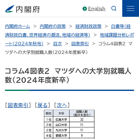
English
内閣府ホーム
内閣府の政策
経済財政政策
白書等（経
済財政白書、世界経済の潮流、地域の経済等）
地域課題分析レポ
ート（2024年秋号）
目次
図表索引
コラム４図表２ マ
ツダへの大学別就職人数（2024年度新卒）
コラム４図表２ マツダへの大学別就職人
数（2024年度新卒）
[
図表索引
] [
戻る
] [
次へ
]