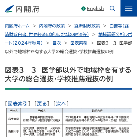
English
内閣府ホーム
内閣府の政策
経済財政政策
白書等（経
済財政白書、世界経済の潮流、地域の経済等）
地域課題分析レポ
ート（2024年秋号）
目次
図表索引
図表３－３ 医学部
以外で地域枠を有する大学の総合選抜・学校推薦選抜の例
図表３－３ 医学部以外で地域枠を有する
大学の総合選抜・学校推薦選抜の例
[
図表索引
] [
戻る
] [
次へ
]