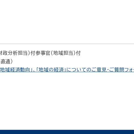
財政分析担当）付参事官（地域担当）付
（直通）
「地域経済動向」、「地域の経済」についてのご意見・ご質問フォ