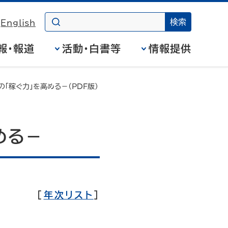
English
報・報道
活動・白書等
情報提供
の「稼ぐ力」を高める－（PDF版）
める－
［
年次リスト
］