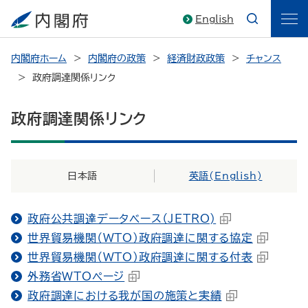
English
内閣府ホーム
内閣府の政策
経済財政政策
チャンス
政府調達関係リンク
政府調達関係リンク
日本語
英語(
English
)
政府公共調達データベース（JETRO)
世界貿易機関（WTO）政府調達に関する協定
世界貿易機関（WTO）政府調達に関する付表
外務省WTOページ
政府調達における我が国の施策と実績